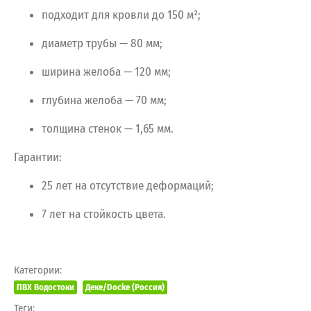
подходит
для
кровли
до
150
м²;
диаметр
трубы
— 80
мм;
ширина
желоба
— 120
мм;
глубина
желоба
— 70
мм;
толщина
стенок
— 1,65
мм.
Гарантии:
25
лет
на
отсутствие
деформаций;
7
лет
на
стойкость
цвета.
Категории:
ПВХ Водостоки
Деке/Docke (Россия)
Теги: