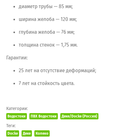
диаметр
трубы
— 85
мм;
ширина
желоба
— 120
мм;
глубина
желоба
— 76
мм;
толщина
стенок
— 1,75
мм.
Гарантии:
25
лет
на
отсутствие
деформаций;
7
лет
на
стойкость
цвета.
Категории:
Водостоки
ПВХ Водостоки
Деке/Docke (Россия)
Теги:
Docke
Деке
Колено