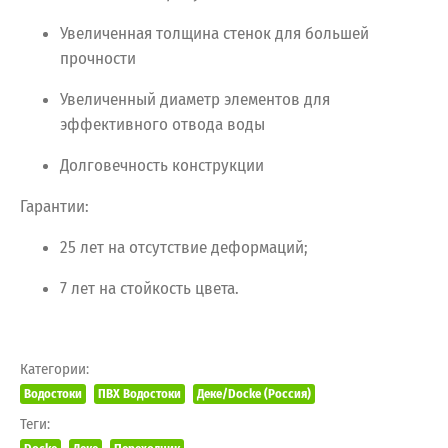
Увеличенная
толщина
стенок
для
большей
прочности
Увеличенный
диаметр
элементов
для
эффективного
отвода
воды
Долговечность
конструкции
Гарантии:
25
лет
на
отсутствие
деформаций;
7
лет
на
стойкость
цвета.
Категории:
Водостоки
ПВХ Водостоки
Деке/Docke (Россия)
Теги: