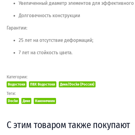
Увеличенный
диаметр
элементов
для
эффективного
Долговечность
конструкции
Гарантии:
25
лет
на
отсутствие
деформаций;
7
лет
на
стойкость
цвета.
Категории:
Водостоки
ПВХ Водостоки
Деке/Docke (Россия)
Теги:
Docke
Деке
Наконечник
С этим товаром также покупают