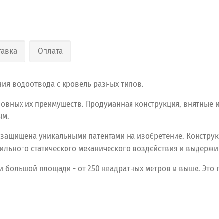
тавка
Оплата
ия водоотвода с кровель разных типов.
сновных их преимуществ. Продуманная конструкция, внятные 
ым.
 защищена уникальными патентами на изобретение. Конструк
ильного статического механического воздействия и выдержив
и
большой
площади
- от
250
квадратных
метров
и
выше.
Это
п