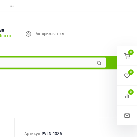
630
Авторизоваться
nii.ru
0
0
0
Артикул
PVLN-1086