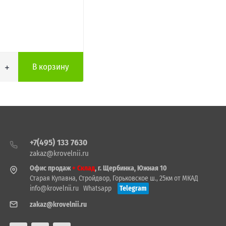
В корзину
+7(495) 133 7630
zakaz@krovelnii.ru
Офис продаж
+ Склад
, г. Щербинка, Южная 10
Старая Купавна, Стройдвор, Горьковское ш., 25км от МКАД
info@krovelnii.ru
Whatsapp
Telegram
zakaz@krovelnii.ru