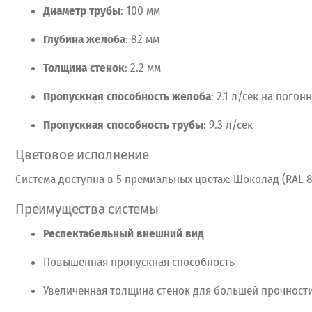
Диаметр
трубы
:
100
мм
Глубина
желоба
:
82
мм
Толщина
стенок
:
2.2
мм
Пропускная
способность
желоба
:
2.1
л/сек
на
погон
Пропускная
способность
трубы
:
9.3
л/сек
Цветовое
исполнение
Система
доступна
в
5
премиальных
цветах:
Шоколад
(RAL 8
Преимущества
системы
Респектабельный
внешний
вид
Повышенная
пропускная
способность
Увеличенная
толщина
стенок
для
большей
прочност