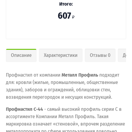
Итого:
607
₽
Описание
Характеристики
Отзывы 0
Дос
Профнастил от компании
Металл Профиль
подходит
для: кровли (жилые, промышленные, общественные
здания), заборов и ограждений, облицовки стен,
возведения перегородок и несущих конструкций.
Профнастил С-44
- самый высокий профиль серии С в
ассортименте Компании Металл Профиль. Такая
маркировка означает «стеновой», впрочем разделение
металлопроката по сфере использования довольно