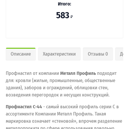
Итого:
583
₽
Описание
Характеристики
Отзывы 0
Дос
Профнастил от компании
Металл Профиль
подходит
для: кровли (жилые, промышленные, общественные
здания), заборов и ограждений, облицовки стен,
возведения перегородок и несущих конструкций.
Профнастил С-44
- самый высокий профиль серии С в
ассортименте Компании Металл Профиль. Такая
маркировка означает «стеновой», впрочем разделение
металлопроката по сфере использования довольно