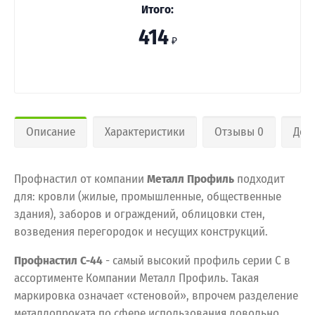
Итого:
414
₽
Описание
Характеристики
Отзывы 0
Дос
Профнастил от компании
Металл Профиль
подходит
для: кровли (жилые, промышленные, общественные
здания), заборов и ограждений, облицовки стен,
возведения перегородок и несущих конструкций.
Профнастил С-44
- самый высокий профиль серии С в
ассортименте Компании Металл Профиль. Такая
маркировка означает «стеновой», впрочем разделение
металлопроката по сфере использования довольно