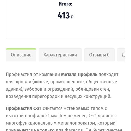
Итого:
413
₽
Описание
Характеристики
Отзывы 0
Дос
Профнастил от компании
Металл Профиль
подходит
для: кровли (жилые, промышленные, общественные
здания), заборов и ограждений, облицовки стен,
возведения перегородок и несущих конструкций.
Профнастил С-21
считается «стеновым» типом с
высотой профиля 21 мм. Тем не менее, С-21 является
многофункциональным металлопрокатом, который
применяется не только для фасадов. Он будет уместен