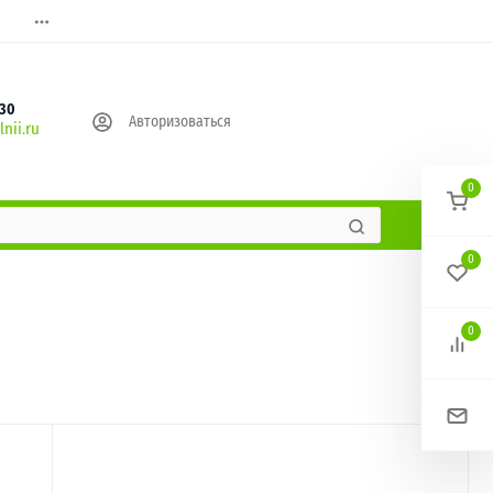
630
Авторизоваться
nii.ru
0
0
0