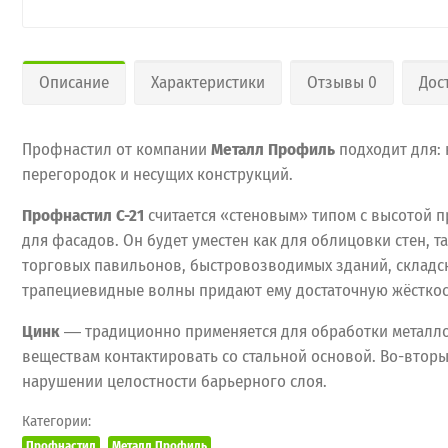
Описание
Характеристики
Отзывы 0
Дос
Профнастил от компании
Металл Профиль
подходит для: 
перегородок и несущих конструкций.
Профнастил С-21
считается «стеновым» типом с высотой п
для фасадов. Он будет уместен как для облицовки стен, т
торговых павильонов, быстровозводимых зданий, складск
трапециевидные волны придают ему достаточную жёсткост
Цинк
― традиционно применяется для обработки металлоп
веществам контактировать со стальной основой. Во-вторы
нарушении целостности барьерного слоя.
Категории:
Профнастил
Металл Профиль