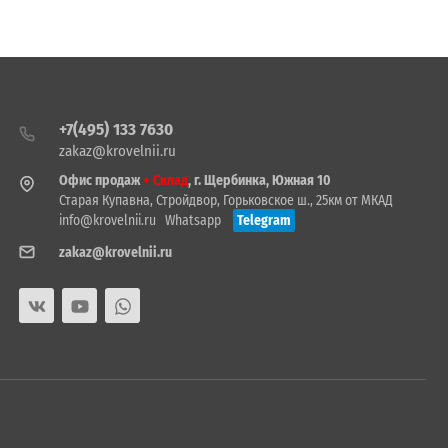
+7(495) 133 7630
zakaz@krovelnii.ru
Офис продаж
+ Склад
, г. Щербинка, Южная 10
Старая Купавна, Стройдвор, Горьковское ш., 25км от МКАД
info@krovelnii.ru
Whatsapp
Telegram
zakaz@krovelnii.ru