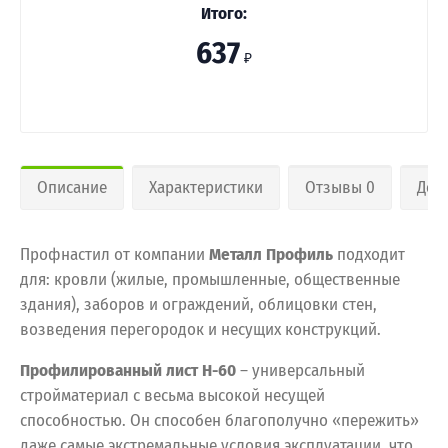
Итого:
637
₽
Описание
Характеристики
Отзывы 0
Дос
Профнастил от компании
Металл Профиль
подходит
для: кровли (жилые, промышленные, общественные
здания), заборов и ограждений, облицовки стен,
возведения перегородок и несущих конструкций.
Профилированный лист Н-60
– универсальный
стройматериал с весьма высокой несущей
способностью. Он способен благополучно «пережить»
даже самые экстремальные условия эксплуатации, что