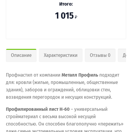
Итого:
1 015
₽
Описание
Характеристики
Отзывы 0
Дос
Профнастил от компании
Металл Профиль
подходит
для: кровли (жилые, промышленные, общественные
здания), заборов и ограждений, облицовки стен,
возведения перегородок и несущих конструкций.
Профилированный лист Н-60
– универсальный
стройматериал с весьма высокой несущей
способностью. Он способен благополучно «пережить»
даже самые экстремальные условия эксплуатации, что