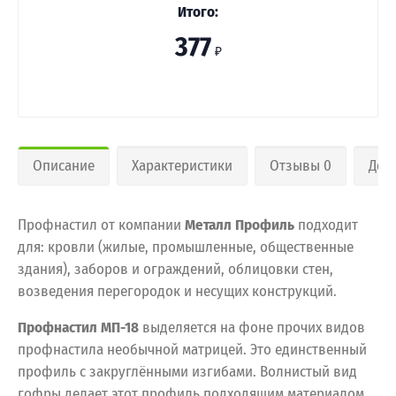
Итого:
377
₽
Описание
Характеристики
Отзывы 0
Дос
Профнастил от компании
Металл Профиль
подходит
для: кровли (жилые, промышленные, общественные
здания), заборов и ограждений, облицовки стен,
возведения перегородок и несущих конструкций.
Профнастил МП-18
выделяется на фоне прочих видов
профнастила необычной матрицей. Это единственный
профиль с закруглёнными изгибами. Волнистый вид
гофры делает этот профиль подходящим материалом