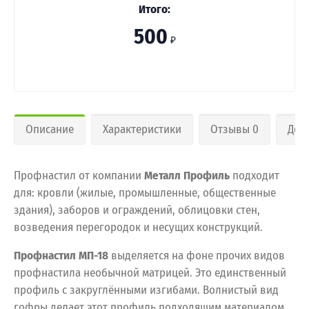
Итого:
500
₽
Описание
Характеристики
Отзывы 0
Дос
Профнастил от компании
Металл Профиль
подходит
для: кровли (жилые, промышленные, общественные
здания), заборов и ограждений, облицовки стен,
возведения перегородок и несущих конструкций.
Профнастил МП-18
выделяется на фоне прочих видов
профнастила необычной матрицей. Это единственный
профиль с закруглёнными изгибами. Волнистый вид
гофры делает этот профиль подходящим материалом