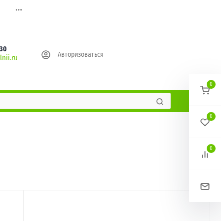
630
Авторизоваться
nii.ru
0
0
0