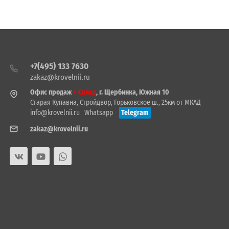
+7(495) 133 7630
zakaz@krovelnii.ru
Офис продаж
+ Склад
, г. Щербинка, Южная 10
Старая Купавна, Стройдвор, Горьковское ш., 25км от МКАД
info@krovelnii.ru
Whatsapp
Telegram
zakaz@krovelnii.ru