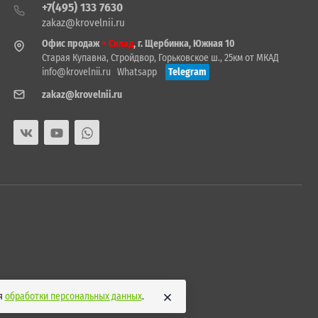
+7(495) 133 7630
zakaz@krovelnii.ru
Офис продаж
+ Склад
, г. Щербинка, Южная 10
Старая Купавна, Стройдвор, Горьковское ш., 25км от МКАД
info@krovelnii.ru
Whatsapp
Telegram
zakaz@krovelnii.ru
ия
обработки персональных данных
.