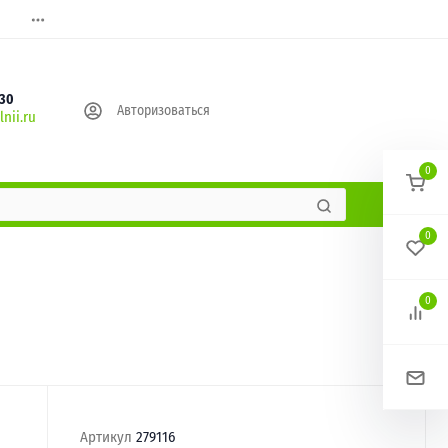
630
Авторизоваться
nii.ru
0
0
0
Артикул
279116