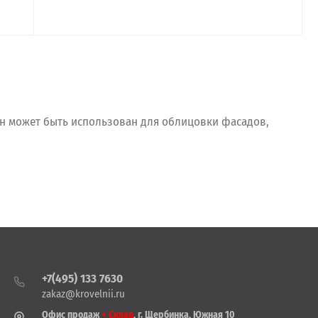
н может быть использован для облицовки фасадов,
+7(495) 133 7630
zakaz@krovelnii.ru
Офис продаж
+ Склад
, г. Щербинка, Южная 10