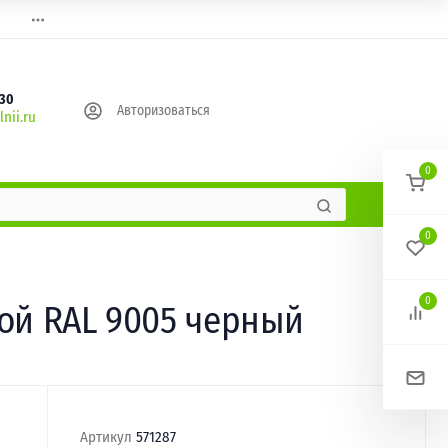
630
Авторизоваться
nii.ru
0
0
0
кой RAL 9005 черный
Артикул
571287