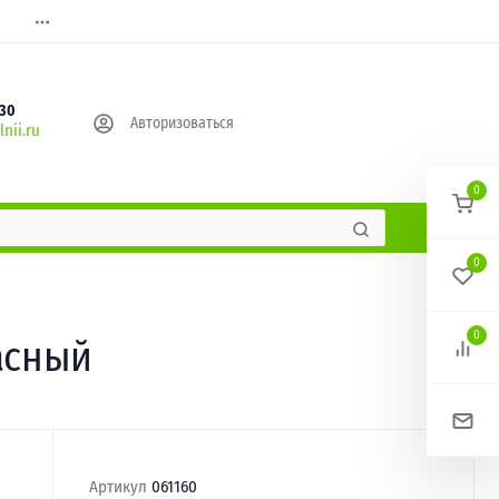
630
Авторизоваться
nii.ru
0
0
0
асный
Артикул
061160