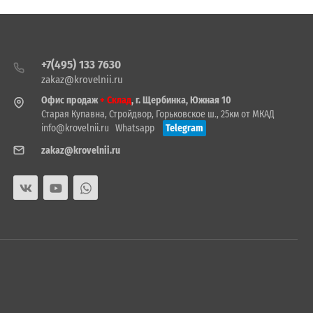
+7(495) 133 7630
zakaz@krovelnii.ru
Офис продаж
+ Склад
, г. Щербинка, Южная 10
Старая Купавна, Стройдвор, Горьковское ш., 25км от МКАД
info@krovelnii.ru
Whatsapp
Telegram
zakaz@krovelnii.ru