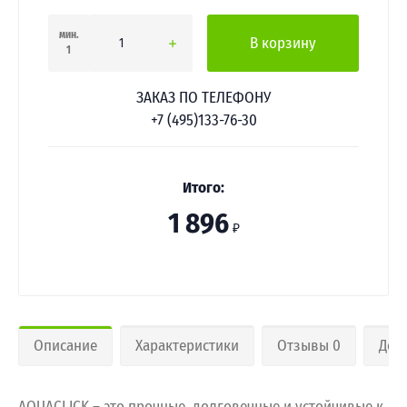
мин.
В корзину
1
ЗАКАЗ ПО ТЕЛЕФОНУ
+7 (495)133-76-30
Итого:
1 896
₽
Описание
Характеристики
Отзывы 0
Дос
AQUACLICK – это прочные, долговечные и устойчивые к