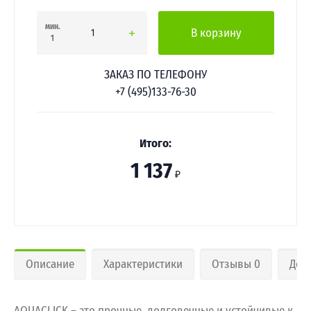
мин.
В корзину
1
ЗАКАЗ ПО ТЕЛЕФОНУ
+7 (495)133-76-30
Итого:
1 137
₽
Описание
Характеристики
Отзывы 0
Дос
AQUACLICK – это прочные, долговечные и устойчивые к