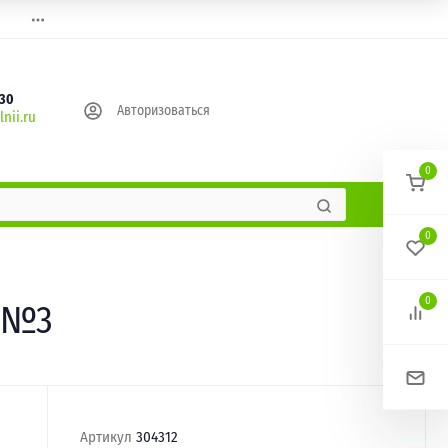
630
Авторизоваться
nii.ru
0
0
0
о №3
Артикул
304312