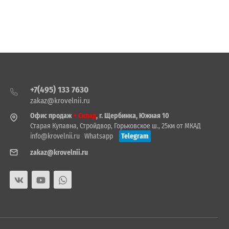
+7(495) 133 7630
zakaz@krovelnii.ru
Офис продаж
+ Склад
, г. Щербинка, Южная 10
Старая Купавна, Стройдвор, Горьковское ш., 25км от МКАД
info@krovelnii.ru
Whatsapp
Telegram
zakaz@krovelnii.ru