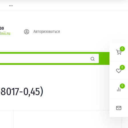
630
Авторизоваться
nii.ru
0
0
0
8017-0,45)