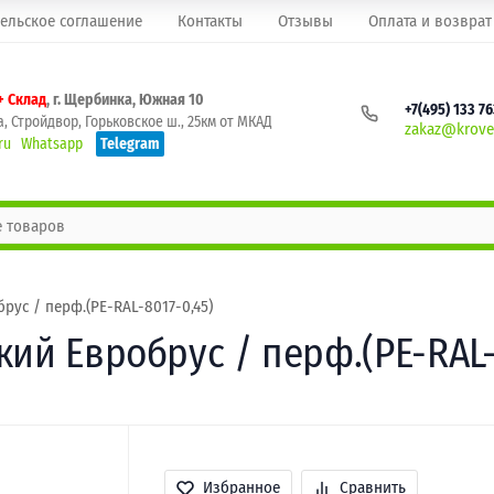
ельское соглашение
Контакты
Отзывы
Оплата и возврат
+ Склад
, г. Щербинка, Южная 10
+7(495) 133 7
, Стройдвор, Горьковское ш., 25км от МКАД
zakaz@krovel
ru
Whatsapp
Telegram
рус / перф.(PE-RAL-8017-0,45)
ий Евробрус / перф.(PE-RAL-
Избранное
Сравнить