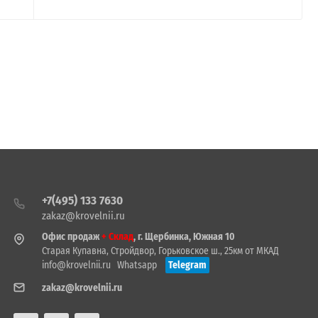
+7(495) 133 7630
zakaz@krovelnii.ru
Офис продаж
+ Склад
, г. Щербинка, Южная 10
Старая Купавна, Стройдвор, Горьковское ш., 25км от МКАД
info@krovelnii.ru
Whatsapp
Telegram
zakaz@krovelnii.ru