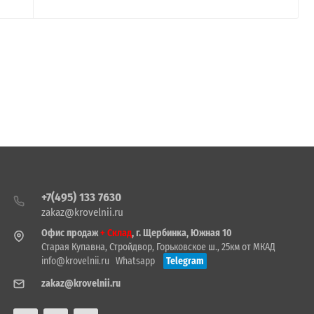
+7(495) 133 7630
zakaz@krovelnii.ru
Офис продаж
+ Склад
, г. Щербинка, Южная 10
Старая Купавна, Стройдвор, Горьковское ш., 25км от МКАД
info@krovelnii.ru
Whatsapp
Telegram
zakaz@krovelnii.ru