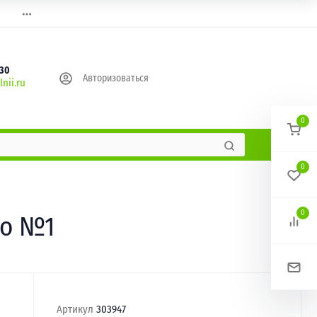
630
Авторизоваться
nii.ru
0
0
0
ло №1
Артикул
303947