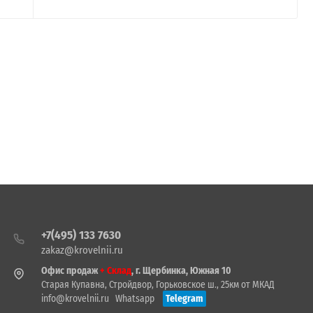
+7(495) 133 7630
zakaz@krovelnii.ru
Офис продаж
+ Склад
, г. Щербинка, Южная 10
Старая Купавна, Стройдвор, Горьковское ш., 25км от МКАД
info@krovelnii.ru
Whatsapp
Telegram