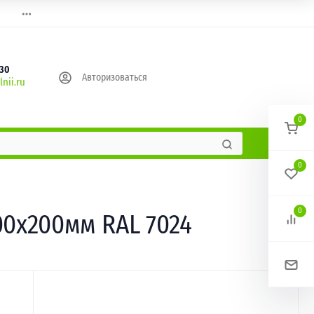
630
Авторизоваться
nii.ru
0
0
0
00х200мм RAL 7024