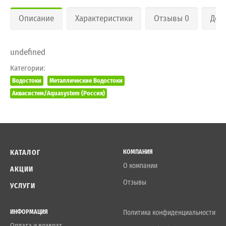
Описание
Характеристики
Отзывы 0
Дос
undefined
Категории:
Водостоки
Металлические Водостоки
Аквасистем/Aquasystem (Россия)
КАТАЛОГ
КОМПАНИЯ
О компании
АКЦИИ
Отзывы
УСЛУГИ
ИНФОРМАЦИЯ
Политика конфиденциальности
Оплата и возврат