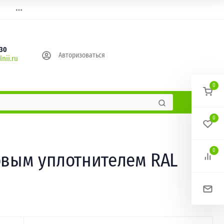
630
Авторизоваться
nii.ru
0
0
0
новым уплотнителем RAL