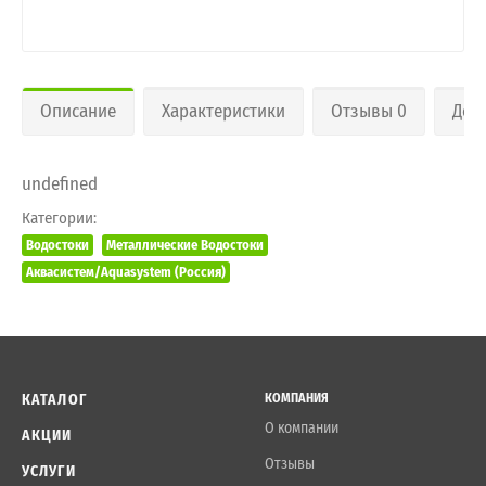
Описание
Характеристики
Отзывы 0
Дос
undefined
Категории:
Водостоки
Металлические Водостоки
Аквасистем/Aquasystem (Россия)
КАТАЛОГ
КОМПАНИЯ
О компании
АКЦИИ
Отзывы
УСЛУГИ