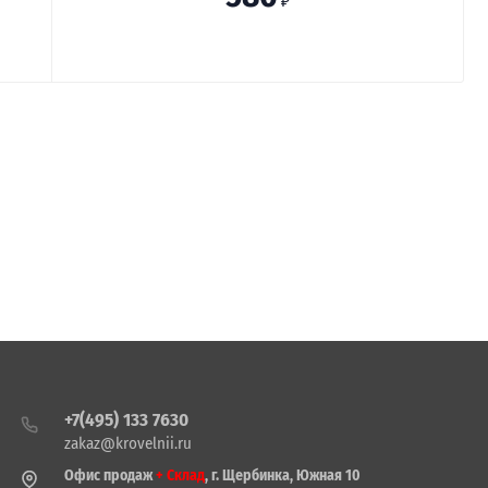
₽
+7(495) 133 7630
zakaz@krovelnii.ru
Офис продаж
+ Склад
, г. Щербинка, Южная 10