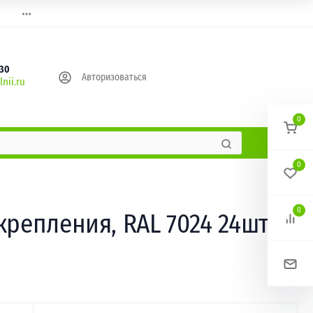
630
Авторизоваться
nii.ru
0
0
0
крепления, RAL 7024 24шт/