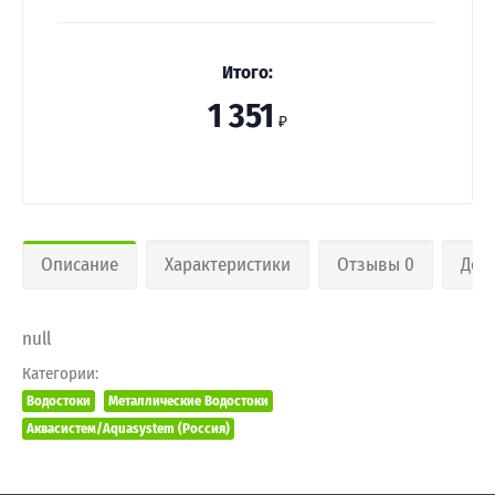
Итого:
1 351
₽
Описание
Характеристики
Отзывы 0
Дос
null
Категории:
Водостоки
Металлические Водостоки
Аквасистем/Aquasystem (Россия)