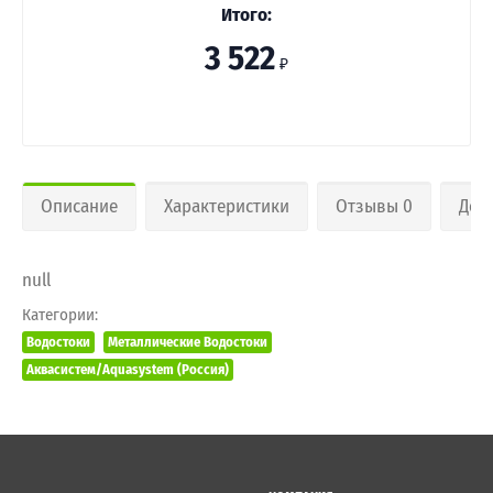
Итого:
3 522
₽
Описание
Характеристики
Отзывы 0
Дос
null
Категории:
Водостоки
Металлические Водостоки
Аквасистем/Aquasystem (Россия)