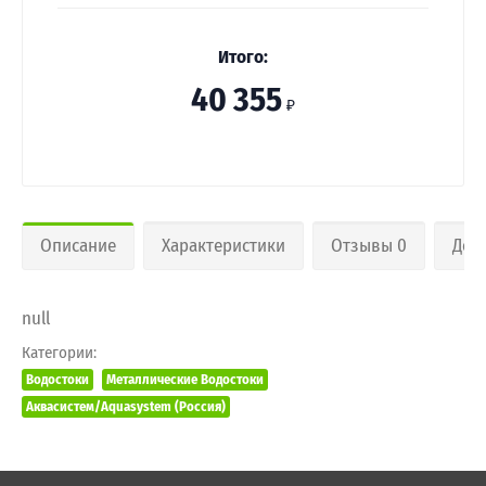
Итого:
40 355
₽
Описание
Характеристики
Отзывы 0
Дос
null
Категории:
Водостоки
Металлические Водостоки
Аквасистем/Aquasystem (Россия)