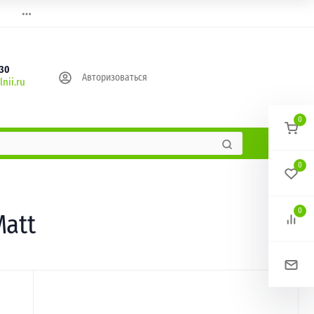
630
Авторизоваться
nii.ru
0
0
0
Matt