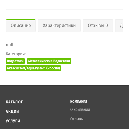
Описание
Характеристики
Отзывы 0
Дос
null
Категории:
Водостоки
Металлические Водостоки
Аквасистем/Aquasystem (Россия)
КАТАЛОГ
КОМПАНИЯ
О компании
АКЦИИ
Отзывы
УСЛУГИ