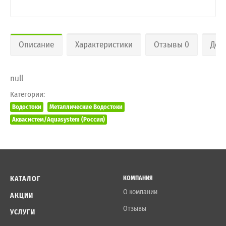
Описание
Характеристики
Отзывы 0
Дос
null
Категории:
Водостоки
Металлические Водостоки
Аквасистем/Aquasystem (Россия)
КАТАЛОГ
КОМПАНИЯ
О компании
АКЦИИ
Отзывы
УСЛУГИ