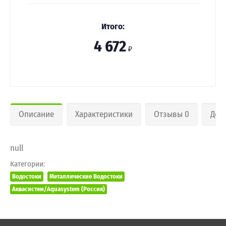
Итого:
4 672
₽
Описание
Характеристики
Отзывы 0
Дос
null
Категории:
Водостоки
Металлические Водостоки
Аквасистем/Aquasystem (Россия)