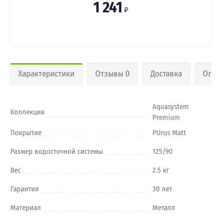
1 241
₽
Характеристики
Отзывы 0
Доставка
Опла
Aquasystem
Коллекция
Premium
Покрытие
PUrus Matt
Размер водосточной системы
125/90
Вес
2.5 кг
Гарантия
30 лет
Материал
Металл