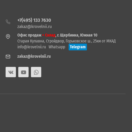
+7(495) 133 7630
zakaz@krovelnii.ru
Офис продаж
+ Склад
, г. Щербинка, Южная 10
Старая Купавна, Стройдвор, Горьковское ш., 25км от МКАД
info@krovelnii.ru
Whatsapp
Telegram
zakaz@krovelnii.ru