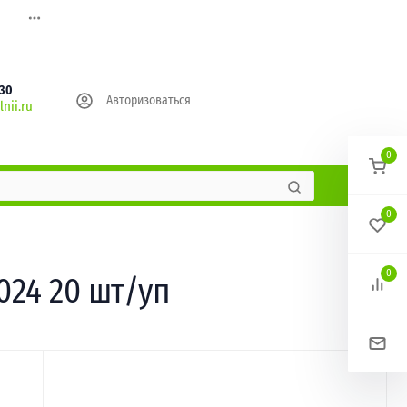
630
Авторизоваться
nii.ru
0
0
0
024 20 шт/уп