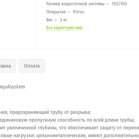
Размер водосточной системы
150/100
Покрытие
PUrus
Вес
3 кг
Все характеристики
тавка
Оплата
quAsystem
ния, предохраняющий трубу от разрыва;
т одинаковую пропускную способность по всей длине трубы;
чет увеличенной глубины, что обеспечивает защиту от перел
вые нагрузки: цельнометаллические, имеют дополнительное