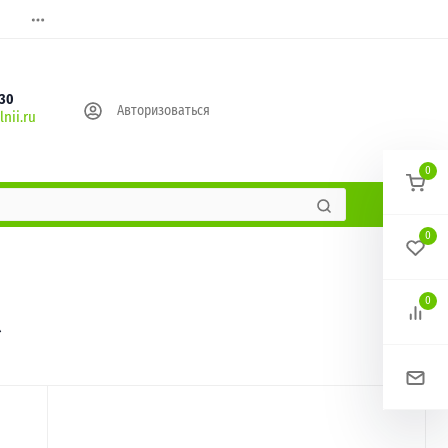
630
Авторизоваться
nii.ru
0
0
0
t