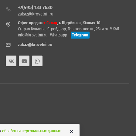
+7(495) 133 7630
zakaz@krovelnii.ru
Офис продаж
+ Склад
, г. Щербинка, Южная 10
Старая Купавна, Стройдвор, Горьковское ш., 25км от МКАД
info@krovelnii.ru
Whatsapp
Telegram
zakaz@krovelnii.ru
ия
обработки персональных данных
.