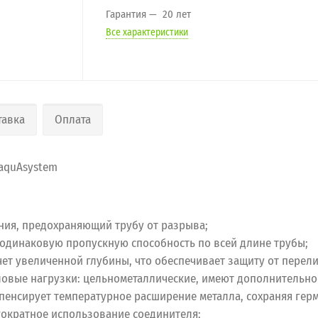
Гарантия
20 лет
Все характеристики
тавка
Оплата
quAsystem
ния, предохраняющий трубу от разрыва;
т одинаковую пропускную способность по всей длине трубы;
чет увеличенной глубины, что обеспечивает защиту от перел
вые нагрузки: цельнометаллические, имеют дополнительное
енсирует температурное расширение металла, сохраняя герм
гократное использование соединителя;