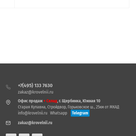
+7(495) 133 7630
zakaz@krovelnii.ru
Офис продаж
+ Склад
, г. Щербинка, Южная 10
Старая Купавна, Стройдвор, Горьковское ш., 25км от МКАД
info@krovelnii.ru
Whatsapp
Telegram
zakaz@krovelnii.ru