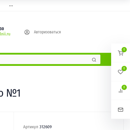
630
Авторизоваться
nii.ru
0
0
0
ло №1
Артикул
312609