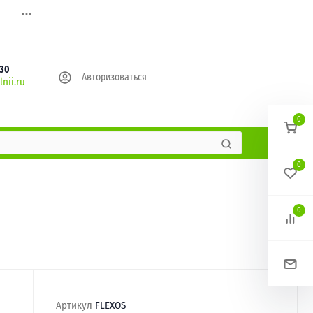
630
Авторизоваться
nii.ru
0
0
0
Артикул
FLEXOS