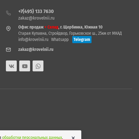
+7(495) 133 7630
zakaz@krovelnii.ru
Офис продаж
+ Склад
, г. Щербинка, Южная 10
Старая Купавна, Стройдвор, Горьковское ш., 25км от МКАД
info@krovelnii.ru
Whatsapp
Telegram
zakaz@krovelnii.ru
ия
обработки персональных данных
.