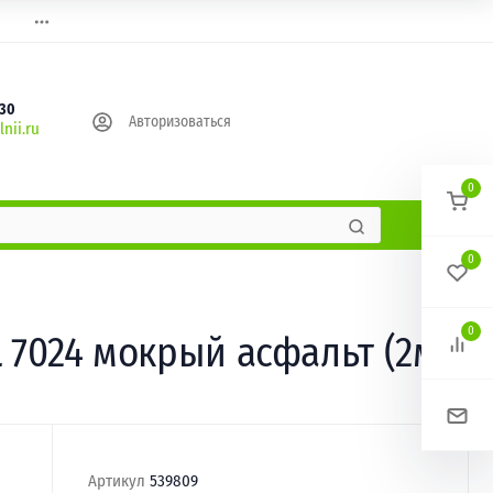
630
Авторизоваться
nii.ru
0
0
0
 7024 мокрый асфальт (2м)
Артикул
539809