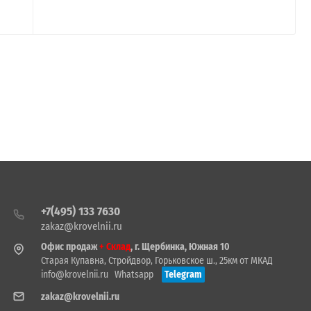
+7(495) 133 7630
zakaz@krovelnii.ru
Офис продаж
+ Склад
, г. Щербинка, Южная 10
Старая Купавна, Стройдвор, Горьковское ш., 25км от МКАД
info@krovelnii.ru
Whatsapp
Telegram
zakaz@krovelnii.ru