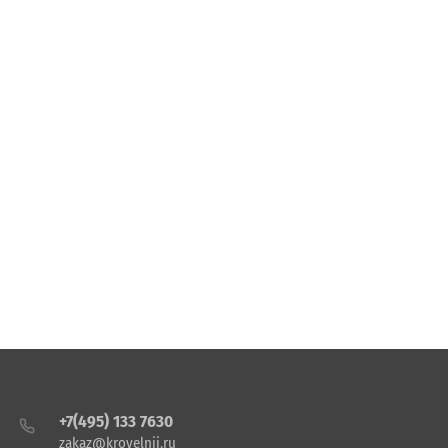
+7(495) 133 7630
zakaz@krovelnii.ru