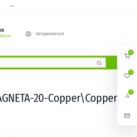
630
Авторизоваться
nii.ru
0
0
0
AGNETA-20-Copper\Copper-