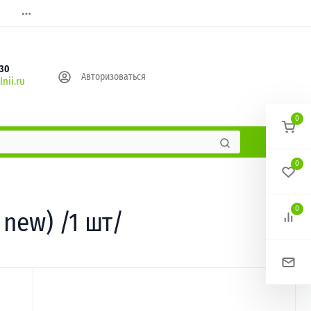
630
Авторизоваться
nii.ru
0
0
0
 new) /1 шт/