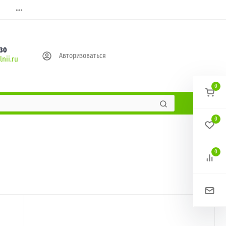
630
Авторизоваться
nii.ru
0
0
0