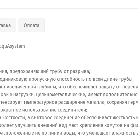
тавка
Оплата
quAsystem
ния, предохраняющий трубу от разрыва;
т одинаковую пропускную способность по всей длине трубы;
чет увеличенной глубины, что обеспечивает защиту от перел
вые нагрузки: цельнометаллические, имеют дополнительное
енсирует температурное расширение металла, сохраняя герм
гократное использование соединителя;
жесткости, а винтовое соединение обеспечивает жесткость к
воляет улучшить внешний вид мест крепления хомутов на фас
асположенные не по линии воды, что уменьшает влажность в