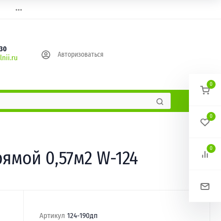
630
Авторизоваться
nii.ru
0
0
0
ямой 0,57м2 W-124
Артикул
124-190дп