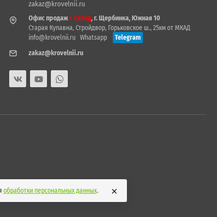
zakaz@krovelnii.ru
Офис продаж
+ Склад
, г. Щербинка, Южная 10
Старая Купавна, Стройдвор, Горьковское ш., 25км от МКАД
info@krovelnii.ru
Whatsapp
Telegram
zakaz@krovelnii.ru
ия
обработки персональных данных
.