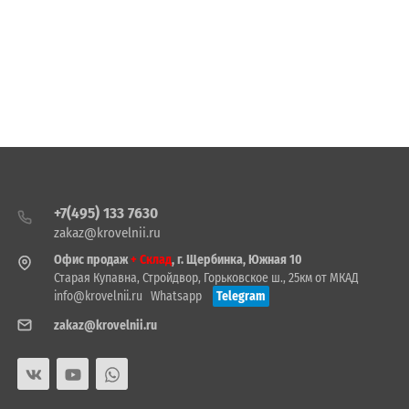
+7(495) 133 7630
zakaz@krovelnii.ru
Офис продаж
+ Склад
, г. Щербинка, Южная 10
Старая Купавна, Стройдвор, Горьковское ш., 25км от МКАД
info@krovelnii.ru
Whatsapp
Telegram
zakaz@krovelnii.ru