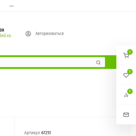
630
Авторизоваться
nii.ru
0
0
0
Артикул
67251