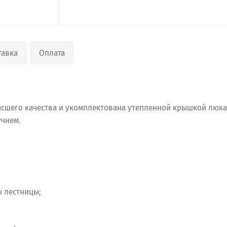
тавка
Оплата
ысшего качества и укомплектована утепленной крышкой люка
учнем.
ы лестницы;