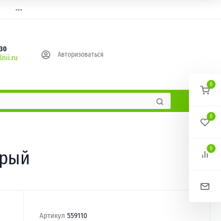
630
Авторизоваться
nii.ru
0
0
0
ерый
Артикул
559110