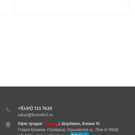
+7(495) 133 7630
zakaz@krovelnii.ru
Офис продаж
+ Склад
, г. Щербинка, Южная 10
Старая Купавна, Стройдвор, Горьковское ш., 25км от МКАД