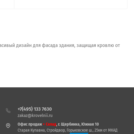
асивый дизайн для фасада здания, защищая кровлю от
+7(495) 133 7630
zakaz@krovelnii.ru
Офис продаж
+ Склад
, г. Щербинка, Южная 10
Старая Купавна, Стройдвор, Горьковское ш., 25км от МКАД