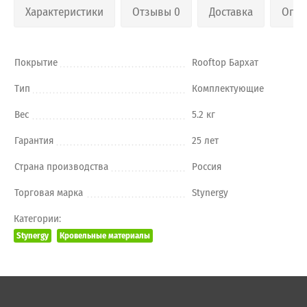
Характеристики
Отзывы 0
Доставка
Опла
Покрытие
Rooftop Бархат
Тип
Комплектующие
Вес
5.2 кг
Гарантия
25 лет
Страна производства
Россия
Торговая марка
Stynergy
Категории:
Stynergy
Кровельные материалы