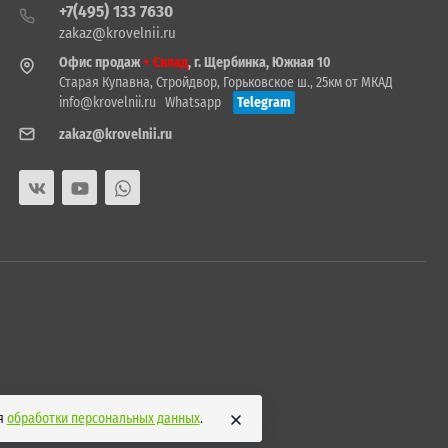
+7(495) 133 7630
zakaz@krovelnii.ru
Офис продаж
+ Склад
, г. Щербинка, Южная 10
Старая Купавна, Стройдвор, Горьковское ш., 25км от МКАД
info@krovelnii.ru
Whatsapp
Telegram
zakaz@krovelnii.ru
ия
обработки персональных данных
.