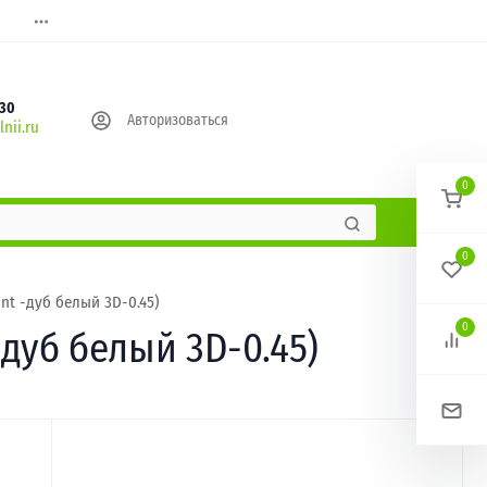
630
Авторизоваться
nii.ru
0
0
nt -дуб белый 3D-0.45)
0
-дуб белый 3D-0.45)