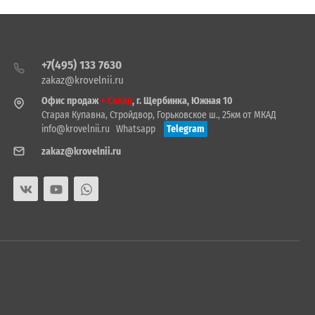
+7(495) 133 7630
zakaz@krovelnii.ru
Офис продаж
+ Склад
, г. Щербинка, Южная 10
Старая Купавна, Стройдвор, Горьковское ш., 25км от МКАД
info@krovelnii.ru
Whatsapp
Telegram
zakaz@krovelnii.ru